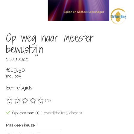
Op weg naar meester
bewustzijn
SKU: 101510
€19,50
Incl. btw
Een reisgids
(0)
De beoordeling van dit product is
0
van de 5
Op voorraad (1)
(Levertijd:2 tot 3 dagen)
Maak een keuze:
*