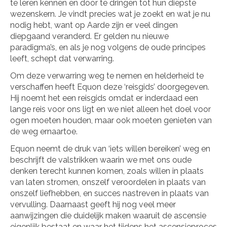
te leren kennen en door te dringen tot hun diepste
wezenskern. Je vindt precies wat je zoekt en wat je nu
nodig hebt, want op Aarde zijn er veel dingen
diepgaand veranderd. Er gelden nu nieuwe
paradigma’s, en als je nog volgens de oude principes
leeft, schept dat verwarring.
Om deze verwarring weg te nemen en helderheid te
verschaffen heeft Equon deze ‘reisgids’ doorgegeven.
Hij noemt het een reisgids omdat er inderdaad een
lange reis voor ons ligt en we niet alleen het doel voor
ogen moeten houden, maar ook moeten genieten van
de weg ernaartoe.
Equon neemt de druk van ‘iets willen bereiken’ weg en
beschrijft de valstrikken waarin we met ons oude
denken terecht kunnen komen, zoals willen in plaats
van laten stromen, onszelf veroordelen in plaats van
onszelf liefhebben, en succes nastreven in plaats van
vervulling. Daarnaast geeft hij nog veel meer
aanwijzingen die duidelijk maken waaruit de ascensie
eigenlijk bestaat en waar het tijdens het ascensieproces