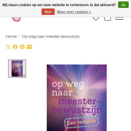
Webshop is geopend maar nog onder constructie | let op: Verzenden vanaf 29
Wij slaan cookies op om onze website te verbeteren. Is dat akkoord?
Ja
juli
Nee
Meer over cookies »
Verlanglijst
Winkelwa
Home
/
Op weg naar meester bewustzijn
Product image slideshow Items