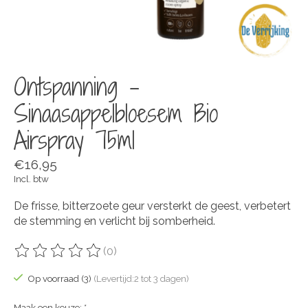
Ontspanning -
Sinaasappelbloesem Bio
Airspray 75ml
€16,95
Incl. btw
De frisse, bitterzoete geur versterkt de geest, verbetert
de stemming en verlicht bij somberheid.
(0)
De beoordeling van dit product is
0
van de 5
Op voorraad (3)
(Levertijd:2 tot 3 dagen)
Maak een keuze:
*