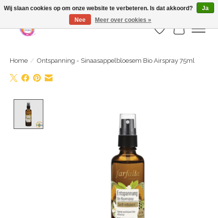
Webshop is geopend maar nog onder constructie | let op: Verzenden vanaf 29
Wij slaan cookies op om onze website te verbeteren. Is dat akkoord?
Ja
juli
Nee
Meer over cookies »
Verlanglijst
Winkelwa
Home
/
Ontspanning - Sinaasappelbloesem Bio Airspray 75ml
Product image slideshow Items