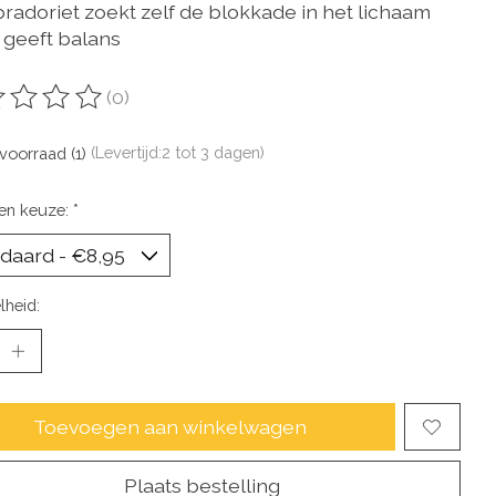
bradoriet zoekt zelf de blokkade in het lichaam
 geeft balans
(0)
oordeling van dit product is
0
van de 5
voorraad (1)
(Levertijd:2 tot 3 dagen)
en keuze:
*
lheid:
Toevoegen aan winkelwagen
Plaats bestelling