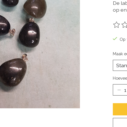
De la
op en
De be
Op 
Maak e
Hoevee