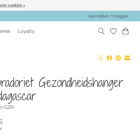
over cookies »
Aanmelden / Inloggen
emie
Loyalty
radoriet Gezondheidshanger
agascar
ab-GZH
5
w