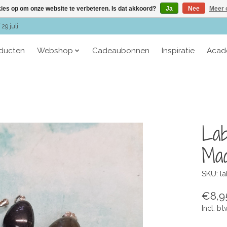
kies op om onze website te verbeteren. Is dat akkoord?
Ja
Nee
Meer 
29 juli
oducten
Webshop
Cadeaubonnen
Inspiratie
Acad
Lab
Mad
SKU: l
€8,9
Incl. bt