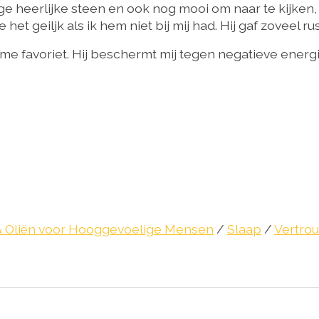
e heerlijke steen en ook nog mooi om naar te kijken, vo
t geiljk als ik hem niet bij mij had. Hij gaf zoveel rust
 me favoriet. Hij beschermt mij tegen negatieve energ
 & Oliën voor Hooggevoelige Mensen
/
Slaap
/
Vertro