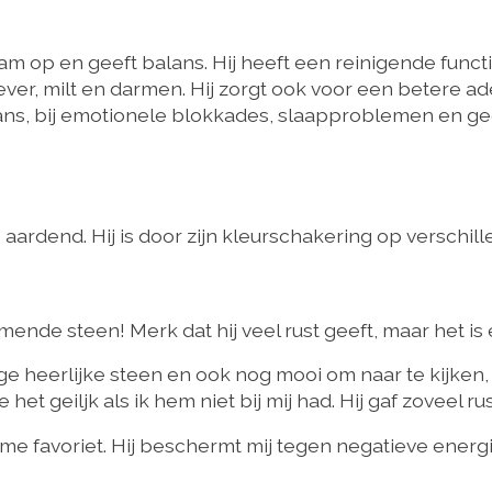
aam op en geeft balans. Hij heeft een reinigende func
lever, milt en darmen. Hij zorgt ook voor een betere 
ans, bij emotionele blokkades, slaapproblemen en gee
 aardend. Hij is door zijn kleurschakering op verschill
mende steen! Merk dat hij veel rust geeft, maar het is 
e heerlijke steen en ook nog mooi om naar te kijken, vo
t geiljk als ik hem niet bij mij had. Hij gaf zoveel rust
 me favoriet. Hij beschermt mij tegen negatieve energ