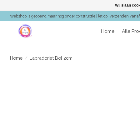
Wij slaan coo
Webshop is geopend maar nog onder constructie | let op: Verzenden vanaf 
Home
Alle Pr
Home
/
Labradoriet Bol 2cm
Product image slideshow Items