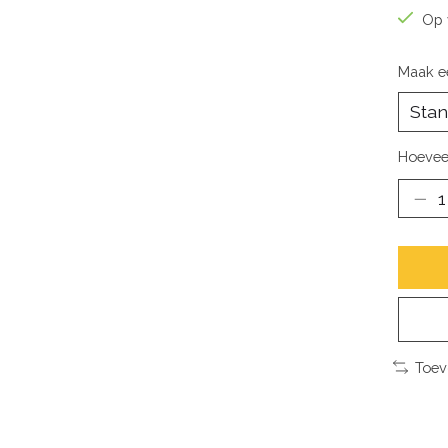
Op 
Maak e
Hoevee
Toev