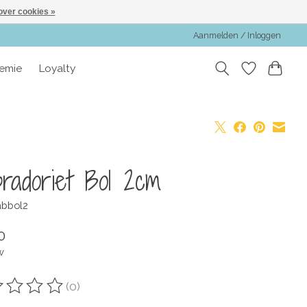
over cookies »
Aanmelden / Inloggen
emie
Loyalty
radoriet Bol 2cm
abbol2
0
w
(0)
oordeling van dit product is
0
van de 5