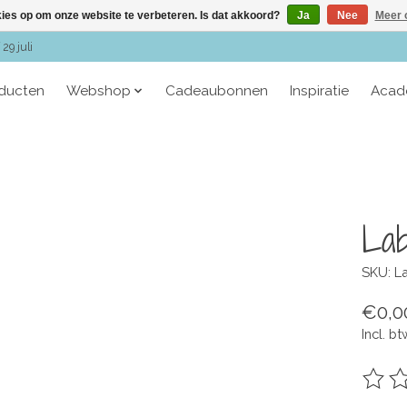
kies op om onze website te verbeteren. Is dat akkoord?
Ja
Nee
Meer 
29 juli
oducten
Webshop
Cadeaubonnen
Inspiratie
Acad
Lab
SKU: L
€0,0
Incl. bt
De be