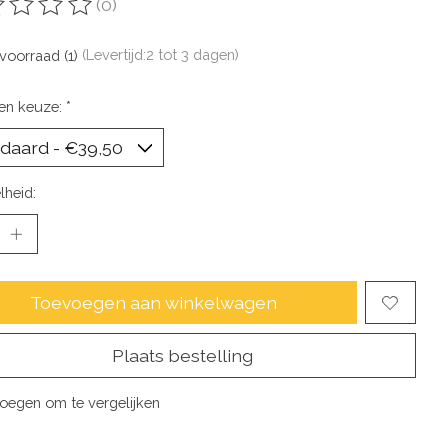
(0)
oordeling van dit product is
0
van de 5
voorraad (1)
(Levertijd:2 tot 3 dagen)
en keuze:
*
lheid:
Toevoegen aan winkelwagen
Plaats bestelling
oegen om te vergelijken