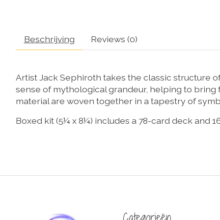
Beschrijving
Reviews (0)
Artist Jack Sephiroth takes the classic structure o
sense of mythological grandeur, helping to bring f
material are woven together in a tapestry of sym
Boxed kit (5¼ x 8¼) includes a 78-card deck and
Categorieën