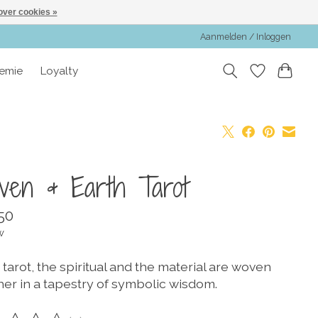
over cookies »
Aanmelden / Inloggen
emie
Loyalty
ven & Earth Tarot
50
w
s tarot, the spiritual and the material are woven
her in a tapestry of symbolic wisdom.