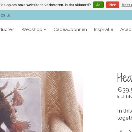
kies op om onze website te verbeteren. Is dat akkoord?
Ja
Nee
Meer 
29 juli
oducten
Webshop
Cadeaubonnen
Inspiratie
Acad
Hea
€39,
Incl. bt
In thi
toget