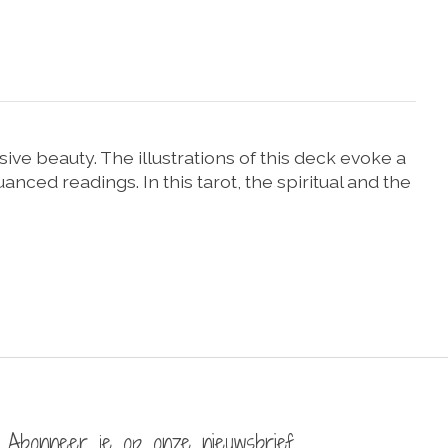
ive beauty. The illustrations of this deck evoke a
ced readings. In this tarot, the spiritual and the
Abonneer je op onze nieuwsbrief