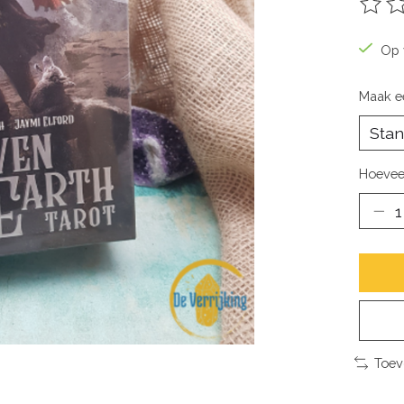
De be
Op 
Maak e
Hoevee
Toev