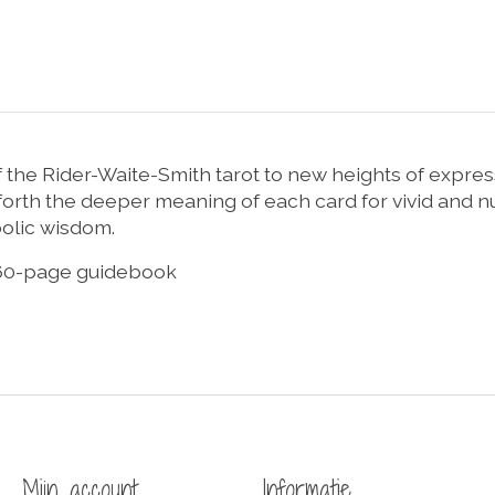
f the Rider-Waite-Smith tarot to new heights of express
orth the deeper meaning of each card for vivid and nuan
bolic wisdom.
 160-page guidebook
Mijn account
Informatie