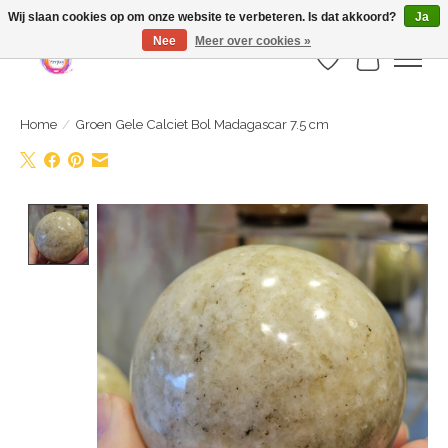
Webshop is geopend maar nog onder constructie | let op: Verzenden vanaf 29
Wij slaan cookies op om onze website te verbeteren. Is dat akkoord?
Ja
juli
Nee
Meer over cookies »
Verlanglijst
Winkelwa
Home
/
Groen Gele Calciet Bol Madagascar 7.5 cm
Product image slideshow Items