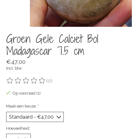
Groen Gele Calciet Bol
Madagascar 7.5 cm
€47,00
Incl. btw
(0)
De beoordeling van dit product is
0
van de 5
Op voorraad (1)
Maak een keuze:
*
Hoeveelheid: