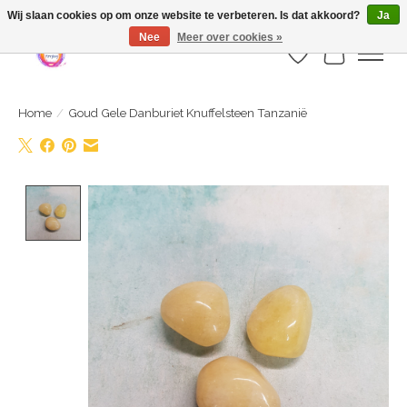
Webshop is geopend maar nog onder constructie | let op: Verzenden vanaf 29
Wij slaan cookies op om onze website te verbeteren. Is dat akkoord?
Ja
juli
Nee
Meer over cookies »
Verlanglijst
Winkelwa
Home
/
Goud Gele Danburiet Knuffelsteen Tanzanië
Product image slideshow Items