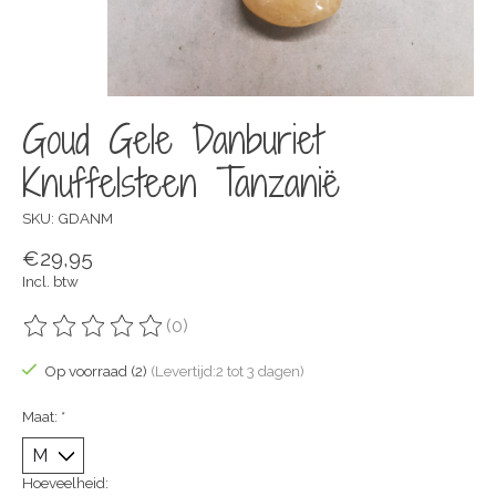
Goud Gele Danburiet
Knuffelsteen Tanzanië
SKU: GDANM
€29,95
Incl. btw
(0)
De beoordeling van dit product is
0
van de 5
Op voorraad (2)
(Levertijd:2 tot 3 dagen)
Maat:
*
Hoeveelheid: