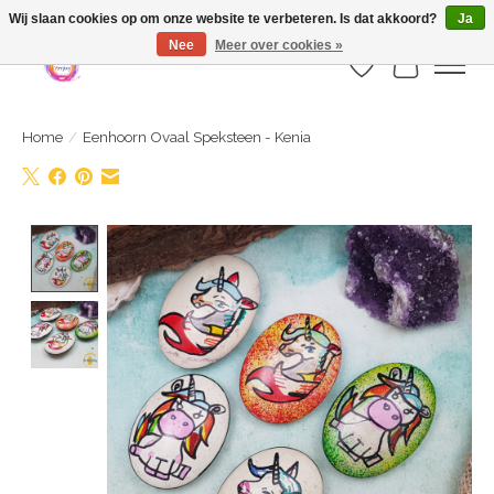
Webshop is geopend maar nog onder constructie | let op: Verzenden vanaf 29
Wij slaan cookies op om onze website te verbeteren. Is dat akkoord?
Ja
juli
Nee
Meer over cookies »
Verlanglijst
Winkelwa
Home
/
Eenhoorn Ovaal Speksteen - Kenia
Product image slideshow Items