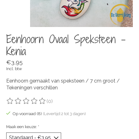
Eenhoorn Ovaal Speksteen -
Kenia
€3,95
Incl. btw
Eenhoorn gemaakt van speksteen / 7 cm groot /
Tekeningen verschillen
(0)
De beoordeling van dit product is
0
van de 5
Op voorraad (8)
(Levertijd:2 tot 3 dagen)
Maak een keuze:
*