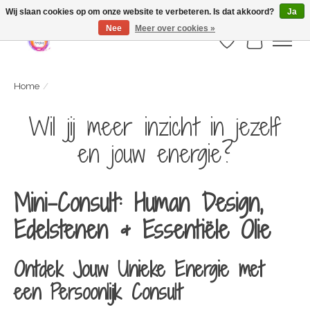
Webshop is geopend maar nog onder constructie | let op: Verzenden vanaf 29
Wij slaan cookies op om onze website te verbeteren. Is dat akkoord?
Ja
juli
Nee
Meer over cookies »
Verlanglijst
Winkelwa
Home
/
Wil jij meer inzicht in jezelf
en jouw energie?
Mini-Consult: Human Design,
Edelstenen & Essentiële Olie
Ontdek Jouw Unieke Energie met
een Persoonlijk Consult