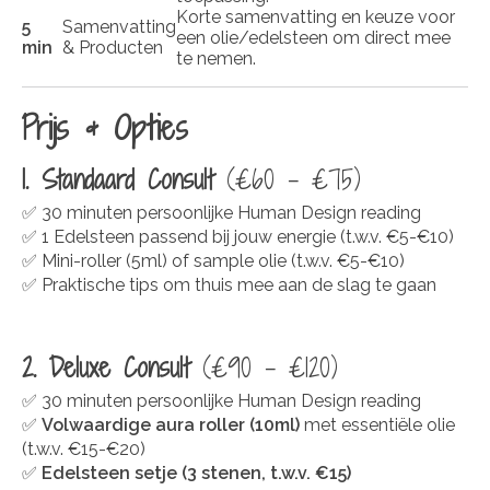
Korte samenvatting en keuze voor
5
Samenvatting
een olie/edelsteen om direct mee
min
& Producten
te nemen.
Prijs & Opties
1. Standaard Consult
(€60 - €75)
✅ 30 minuten persoonlijke Human Design reading
✅ 1 Edelsteen passend bij jouw energie (t.w.v. €5-€10)
✅ Mini-roller (5ml) of sample olie (t.w.v. €5-€10)
✅ Praktische tips om thuis mee aan de slag te gaan
2. Deluxe Consult
(€90 - €120)
✅ 30 minuten persoonlijke Human Design reading
✅
Volwaardige aura roller (10ml)
met essentiële olie
(t.w.v. €15-€20)
✅
Edelsteen setje (3 stenen, t.w.v. €15)