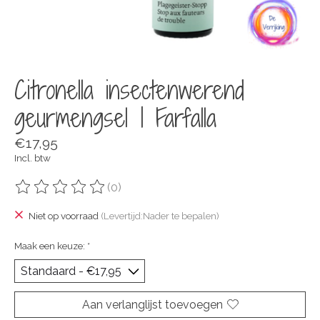
Citronella insectenwerend
geurmengsel | Farfalla
€17,95
Incl. btw
(0)
De beoordeling van dit product is
0
van de 5
Niet op voorraad
(Levertijd:Nader te bepalen)
Maak een keuze:
*
Aan verlanglijst toevoegen