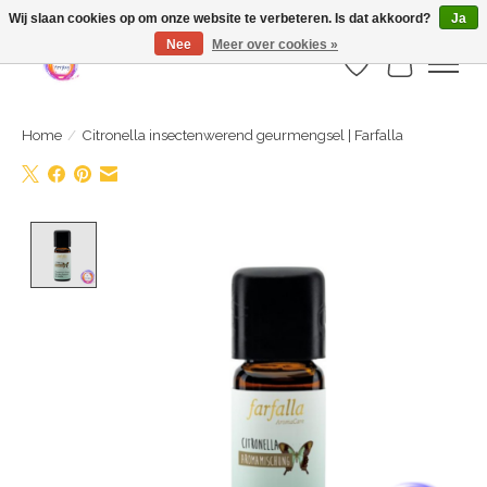
Webshop is geopend maar nog onder constructie | let op: Verzenden vanaf 29
Wij slaan cookies op om onze website te verbeteren. Is dat akkoord?
Ja
juli
Nee
Meer over cookies »
Verlanglijst
Winkelwa
Home
/
Citronella insectenwerend geurmengsel | Farfalla
Product image slideshow Items