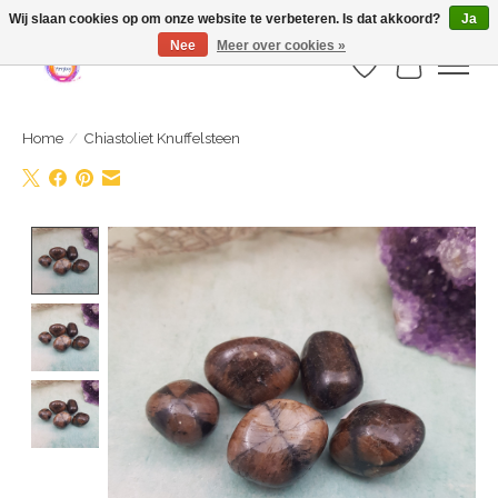
Webshop is geopend maar nog onder constructie | let op: Verzenden vanaf 29
Wij slaan cookies op om onze website te verbeteren. Is dat akkoord?
Ja
juli
Nee
Meer over cookies »
Verlanglijst
Winkelwa
Home
/
Chiastoliet Knuffelsteen
Product image slideshow Items