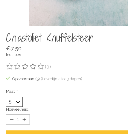
Chiastoliet Knuffelsteen
€7,50
Incl. btw
(0)
De beoordeling van dit product is
0
van de 5
Op voorraad (5)
(Levertijd:2 tot 3 dagen)
Maat:
*
Hoeveelheid: