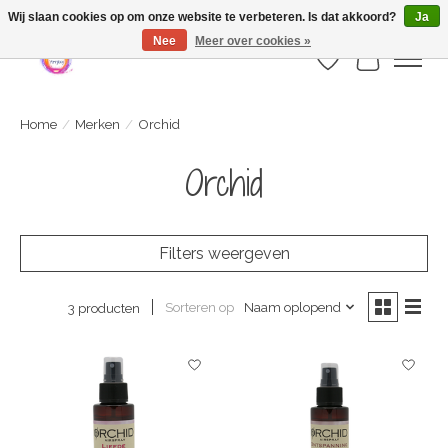
Webshop is geopend maar nog onder constructie | let op: Verzenden vanaf 29
Wij slaan cookies op om onze website te verbeteren. Is dat akkoord?
Ja
juli
Nee
Meer over cookies »
Verlanglijst
Winkelwa
Home
/
Merken
/
Orchid
Orchid
Filters weergeven
Sorteren op
Naam oplopend
3 producten