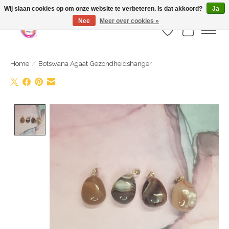
Webshop is geopend maar nog onder constructie | let op: Verzenden vanaf 29
Wij slaan cookies op om onze website te verbeteren. Is dat akkoord?
Ja
juli
Nee
Meer over cookies »
Verlanglijst
Winkelwa
Home
/
Botswana Agaat Gezondheidshanger
Product image slideshow Items