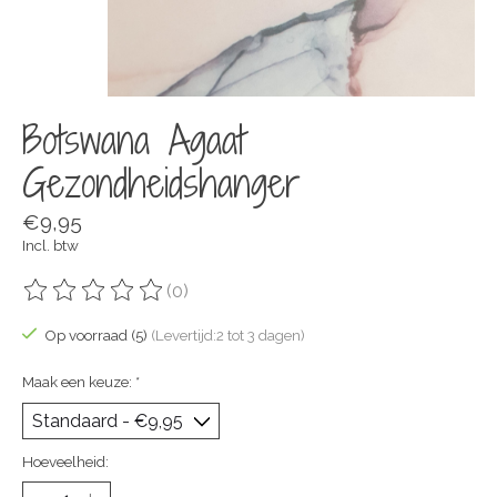
Botswana Agaat
Gezondheidshanger
€9,95
Incl. btw
(0)
De beoordeling van dit product is
0
van de 5
Op voorraad (5)
(Levertijd:2 tot 3 dagen)
Maak een keuze:
*
Hoeveelheid: