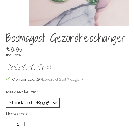
Boomagaat Gezondheidshanger
€9,95
Incl. btw
(0)
De beoordeling van dit product is
0
van de 5
Op voorraad (2)
(Levertijd:2 tot 3 dagen)
Maak een keuze:
*
Hoeveelheid: