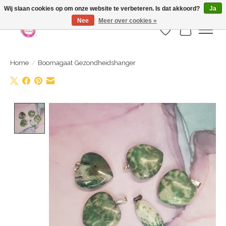
Webshop is geopend maar nog onder constructie | let op: Verzenden vanaf 29
Wij slaan cookies op om onze website te verbeteren. Is dat akkoord?
Ja
juli
Nee
Meer over cookies »
Verlanglijst
Winkelwa
Home
/
Boomagaat Gezondheidshanger
Product image slideshow Items