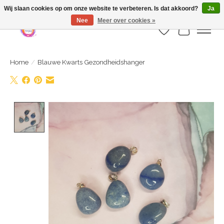
Webshop is geopend maar nog onder constructie | let op: Verzenden vanaf 29
Wij slaan cookies op om onze website te verbeteren. Is dat akkoord?
Ja
juli
Nee
Meer over cookies »
Verlanglijst
Winkelwa
Home
/
Blauwe Kwarts Gezondheidshanger
Product image slideshow Items