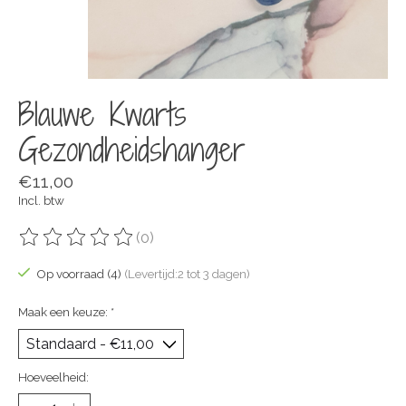
Blauwe Kwarts
Gezondheidshanger
€11,00
Incl. btw
(0)
De beoordeling van dit product is
0
van de 5
Op voorraad (4)
(Levertijd:2 tot 3 dagen)
Maak een keuze:
*
Hoeveelheid: