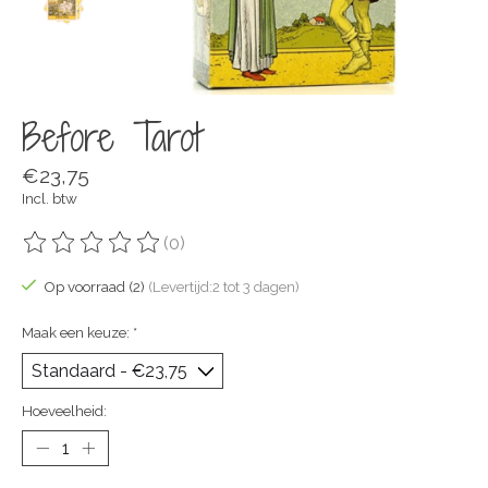
Before Tarot
€23,75
Incl. btw
(0)
De beoordeling van dit product is
0
van de 5
Op voorraad (2)
(Levertijd:2 tot 3 dagen)
Maak een keuze:
*
Hoeveelheid: