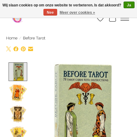
Webshop is geopend maar nog onder constructie | let op: Verzenden vanaf 29
Wij slaan cookies op om onze website te verbeteren. Is dat akkoord?
Ja
juli
Nee
Meer over cookies »
Verlanglijst
Winkelwa
Home
/
Before Tarot
Product image slideshow Items