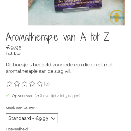
Aromatherapie van A tot Z
€9,95
Incl. btw
Dit boekje is bedoeld voor iedereen die direct met
aromatherapie aan de slag wil.
(0)
De beoordeling van dit product is
0
van de 5
Op voorraad (2)
(Levertijd:2 tot 3 dagen)
Maak een keuze:
*
Hoeveelheid: