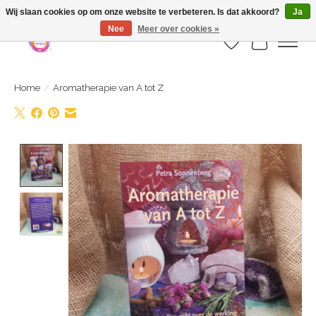
Webshop is geopend maar nog onder constructie | let op: Verzenden vanaf 29
Wij slaan cookies op om onze website te verbeteren. Is dat akkoord?
Ja
juli
Nee
Meer over cookies »
Verlanglijst
Winkelwa
Home
/
Aromatherapie van A tot Z
Product image slideshow Items