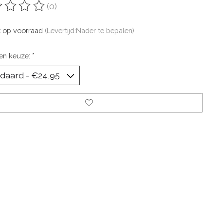
(0)
oordeling van dit product is
0
van de 5
t op voorraad
(Levertijd:Nader te bepalen)
en keuze:
*