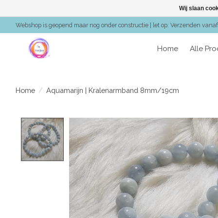
Wij slaan coo
Webshop is geopend maar nog onder constructie | let op: Verzenden vanaf 
Home
Alle Pr
Home
/
Aquamarijn | Kralenarmband 8mm/19cm
Product image slideshow Items