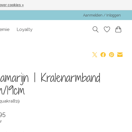
over cookies »
Aanmelden / Inloggen
emie
Loyalty
amarijn | Kralenarmband
m/19cm
quakra819
95
w