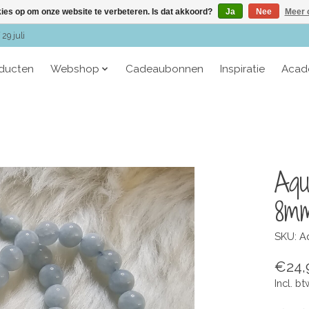
kies op om onze website te verbeteren. Is dat akkoord?
Ja
Nee
Meer 
29 juli
oducten
Webshop
Cadeaubonnen
Inspiratie
Acad
Aqu
8m
SKU: A
€24,
Incl. bt