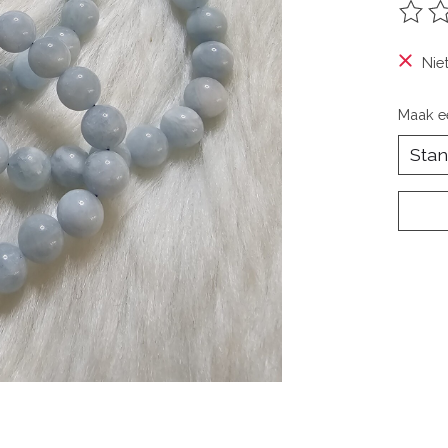
De be
Nie
Maak e