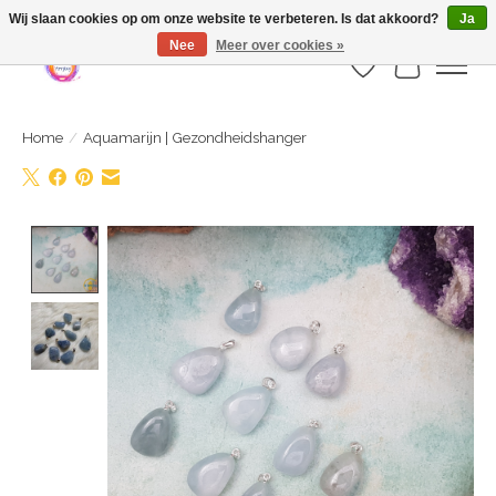
Webshop is geopend maar nog onder constructie | let op: Verzenden vanaf 29
Wij slaan cookies op om onze website te verbeteren. Is dat akkoord?
Ja
juli
Nee
Meer over cookies »
Verlanglijst
Winkelwa
Home
/
Aquamarijn | Gezondheidshanger
Product image slideshow Items