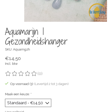
Aquamarijn |
Gezondheidshanger
SKU: Aquamgzh
€14,50
Incl. btw
(0)
De beoordeling van dit product is
0
van de 5
Op voorraad (3)
(Levertijd:2 tot 3 dagen)
Maak een keuze:
*