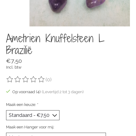
Ametrien Knuffelsteen L
Brazilië
€7,50
Incl. btw
(0)
De beoordeling van dit product is
0
van de 5
Op voorraad (4)
(Levertijd:2 tot 3 dagen)
Maak een keuze:
*
Maak een Hanger voor mij: