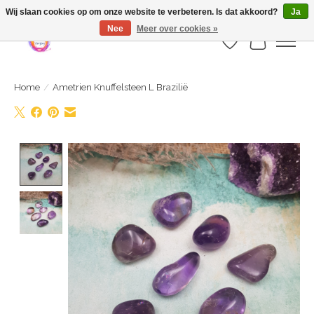
Webshop is geopend maar nog onder constructie | let op: Verzenden vanaf 29
Wij slaan cookies op om onze website te verbeteren. Is dat akkoord?
Ja
juli
Nee
Meer over cookies »
Verlanglijst
Winkelwa
Home
/
Ametrien Knuffelsteen L Brazilië
Product image slideshow Items