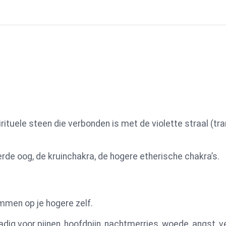
tuele steen die verbonden is met de violette straal (tran
derde oog, de kruinchakra, de hogere etherische chakra’s.
mmen op je hogere zelf.
dadig voor pijnen, hoofdpijn, nachtmerries, woede, angst, 