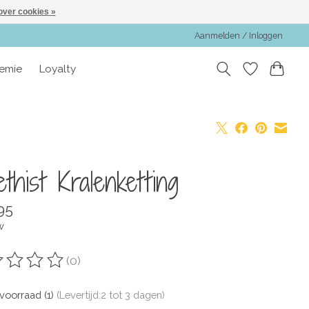
over cookies »
Aanmelden / Inloggen
emie
Loyalty
thist Kralenketting
95
w
(0)
oordeling van dit product is
0
van de 5
voorraad (1)
(Levertijd:2 tot 3 dagen)