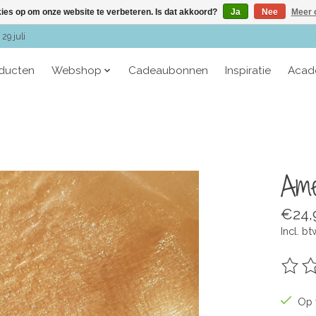
kies op om onze website te verbeteren. Is dat akkoord?
Ja
Nee
Meer 
29 juli
oducten
Webshop
Cadeaubonnen
Inspiratie
Acad
Ame
€24,
Incl. bt
De be
Op 