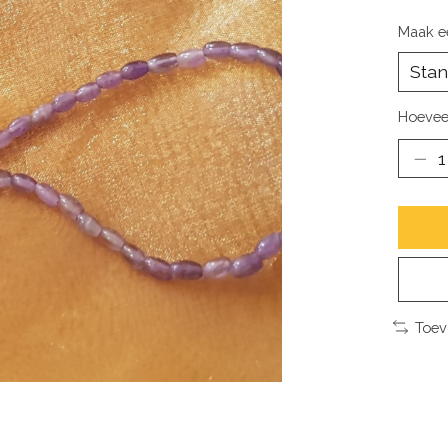
Maak e
Hoevee
Toev