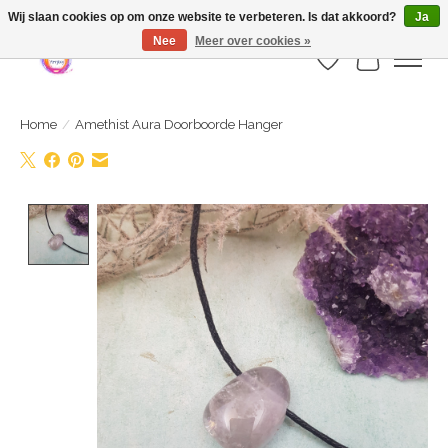
Webshop is geopend maar nog onder constructie | let op: Verzenden vanaf 29
Wij slaan cookies op om onze website te verbeteren. Is dat akkoord?
Ja
juli
Nee
Meer over cookies »
Verlanglijst
Winkelwa
Home
/
Amethist Aura Doorboorde Hanger
Product image slideshow Items