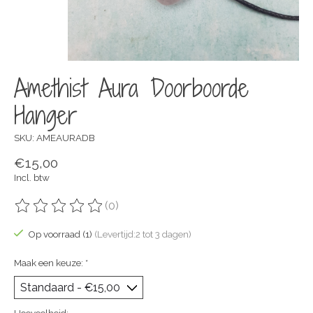
Amethist Aura Doorboorde
Hanger
SKU: AMEAURADB
€15,00
Incl. btw
(0)
De beoordeling van dit product is
0
van de 5
Op voorraad (1)
(Levertijd:2 tot 3 dagen)
Maak een keuze:
*