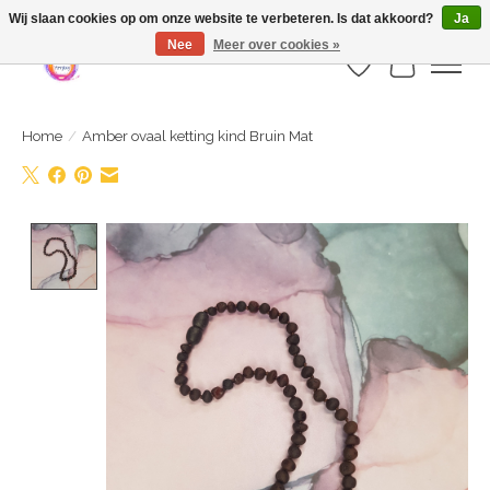
Webshop is geopend maar nog onder constructie | let op: Verzenden vanaf 29
Wij slaan cookies op om onze website te verbeteren. Is dat akkoord?
Ja
juli
Nee
Meer over cookies »
Verlanglijst
Winkelwa
Home
/
Amber ovaal ketting kind Bruin Mat
Product image slideshow Items