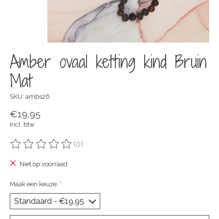
Amber ovaal ketting kind Bruin
Mat
SKU: ambs26
€19,95
Incl. btw
(0)
De beoordeling van dit product is
0
van de 5
Niet op voorraad
Maak een keuze:
*