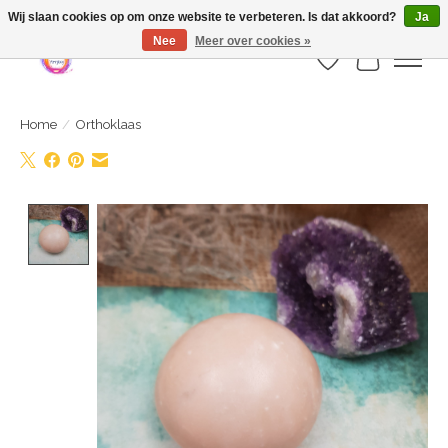
Webshop is geopend maar nog onder constructie | let op: Verzenden vanaf 29
Wij slaan cookies op om onze website te verbeteren. Is dat akkoord?
Ja
juli
Nee
Meer over cookies »
Verlanglijst
Winkelwa
Home
/
Orthoklaas
Product image slideshow Items