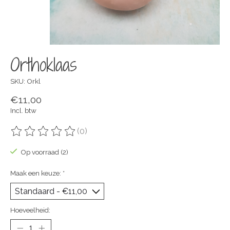
Orthoklaas
SKU: Orkl
€11,00
Incl. btw
(0)
De beoordeling van dit product is
0
van de 5
Op voorraad (2)
Maak een keuze:
*
Hoeveelheid: